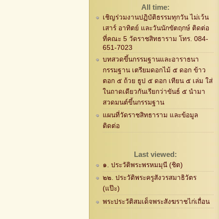
All time:
เชิญร่วมงานปฏิบัติธรรมทุกวัน ไม่เว้น
เสาร์ อาทิตย์ และวันนักขัตฤกษ์ ติดต่อ
ที่คณะ 5 วัดราชสิทธาราม โทร. 084-
651-7023
บทสวดขึ้นกรรมฐานและอาราธนา
กรรมฐาน เตรียมดอกไม้ ๕ ดอก ข้าว
ตอก ๕ ถ้วย ธูป ๕ ดอก เทียน ๕ เล่ม ใส่
ในถาดเดียวกันเรียกว่าขันธ์ ๕ นำมา
สวดมนต์ขึ้นกรรมฐาน
แผนที่วัดราชสิทธาราม และข้อมูล
ติดต่อ
Last viewed:
๑. ประวัติพระพรหมมุนี (ชิต)
๒๒. ประวัติพระครูสังวรสมาธิวัตร
(แป๊ะ)
พระประวัติสมเด็จพระสังฆราชไก่เถื่อน