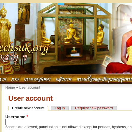
ฐาน
ภาพ
กระดานสนทนา
คลังภาพ
พระเครื่องและวัตถุมงคลยุคพระ
You are here
Home
»
User account
User account
Primary tabs
Create new account
(active tab)
Log in
Request new password
Username
*
Spaces are allowed; punctuation is not allowed except for periods, hyphens, a