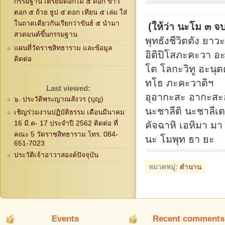
กรรมฐาน เตรียมดอกไม้ ๕ ดอก ข้าว
ตอก ๕ ถ้วย ธูป ๕ ดอก เทียน ๕ เล่ม ใส่
ในถาดเดียวกันเรียกว่าขันธ์ ๕ นำมา
(ให้ว่า นะโม ๓ จ
สวดมนต์ขึ้นกรรมฐาน
พุทธังชีวิตตัง ยาว
แผนที่วัดราชสิทธาราม และข้อมูล
อิติปิโสภะคะวา อ
ติดต่อ
โต โลกะวิทู อะนุต
ทโธ ภะคะวาติฯ
Last viewed:
อุอากะสะ อากะสะอ
๖. ประวัติพระญาณสังวร (บุญ)
นะชาลีติ นะชาลีเต
เชิญร่วมงานปฏิบัติธรรม เดือนมีนาคม
16 มี.ค- 17 ประจำปี 2562 ติดต่อ ที่
คัจฉาหิ เอหิมา มา
คณะ 5 วัดราชสิทธาราม โทร. 084-
นะ โมพุท ธา ยะ
651-7023
ประวัติเจ้าอาวาสองค์ปัจจุบัน
หมวดหมู่:
ตำนาน
Events
Recent comments