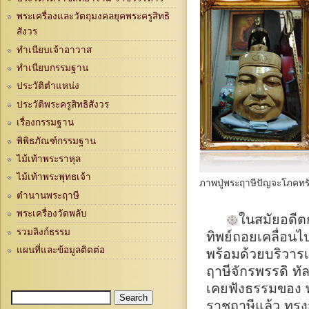
พระเครื่องและวัตถุมงคลยุคพระครูสิทธิ
สังวร
ทำเนียบเจ้าอาวาส
ทำเนียบกรรมฐาน
ประวัติตำแหน่ง
ประวัติพระครูสิทธิสังวร
เรื่องกรรมฐาน
พิพิธภัณฑ์กรรมฐาน
ไม้เท้าพระราหุล
ไม้เท้าพระพุทธเจ้า
ภาพปู่พระฤาษีปัญจะโภคทรั
ตำนานพระฤาษี
พระเครื่องวัดพลับ
ในสมัยอดีตก
รวมลิงก์ธรรม
ทิพย์ถอยเคลื่อน
แผนที่และข้อมูลติดต่อ
พร้อมด้วยบริวาร
ฤาษีจักรพรรดิ ทั
เคยฟังธรรมของ พ
Search
Search form
ราชฤาษีแล้ว ทร