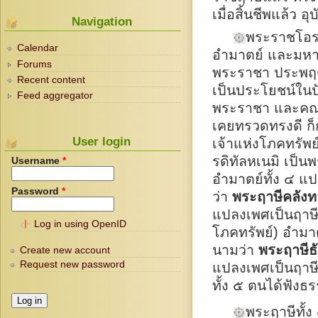
เมื่อสิ้นชีพแล้ว 
Navigation
พระราชโอรส
Calendar
อำมาตย์ และมหา
Forums
พระราชา ประพฤต
Recent content
เป็นประโยชน์ในป
Feed aggregator
พระราชา และคณะอ
เคยทรวดทรงดี ก็ก
User login
เจ้าแห่งโภคทรัพ
รดิทัลหเนมิ เป็น
Username
*
อำมาตย์ทั้ง ๔ แป
Password
*
ว่า
พระฤาษีคลัง
แปลงเพศเป็นฤาษ
Log in using OpenID
โภคทรัพย์) อำมา
นามว่า
พระฤาษี
Create new account
Request new password
แปลงเพศเป็นฤาษ
ทั้ง ๕ ตนได้ฟัง
พระฤาษีทั้ง