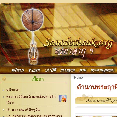
Skip to main content
Main menu
หน้าแรก
ข่าวสาร
ประวัติ
กรรมฐาน
ภาพ
กระดานสนทนา
You are here
Home
เนื้อหา
ตำนานพระฤาษ
หน้าแรก
พระประวัติสมเด็จพระสังฆราชไก่
เถื่อน
เจ้าอาวาสองค์ปัจจุบัน
ประวัติวัดราชสิทธาราม ราชวรวิหาร