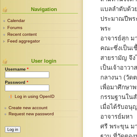
แบลลำดับด้ว
Navigation
ประมาณปีพระ
Calendar
พระ
Forums
Recent content
อาจารย์สุก ม
Feed aggregator
คณะซึ่งเป็นเชื
สายรามัญ จึ
User login
เป็นเจ้าอาวาส
Username
*
กลางนา (วัดต
Password
*
เพื่อมาศึกษา
กรรมฐานในสำ
Log in using OpenID
เมื่อได้รับอ
Create new account
Request new password
อาจารย์มหา
ศรี พระขุน ม
ฐาน ที่วัดตองป