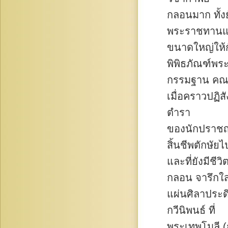
กลอนมาก ทั้งย
พระราชทานแ
ขนาดใหญ่ให้ก
พิพิธภัณฑ์พร
กรรมฐาน คณะ
เมื่อคราวปฏิ
ตำรา
ของนักปราชญ์
สิ้นชีพตักษัยไ
และที่ยังมีชี
กลอน จารึกใส
แผ่นศิลาประด
กวีนิพนธ์ ที่
พระเทพโมลี (