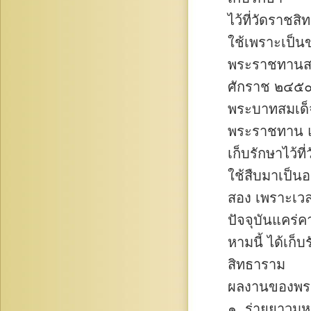
ไว้ที่วัดราชส
ใช้เพราะเป็น
พระราชทานสงฆ
ศักราช ๒๔๕
พระบาทสมเด็จพ
พระราชทาน แ
เก็บรักษาไว้ที
ใช้สืบมาเป็นอง
สอง เพราะเวล
ปัจจุบันแคร่
หามนี้ ได้เก็
สิทธาราม
ผลงานของพระ
๑. ร่ายยาวม