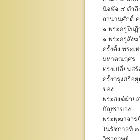
นิจพัจ ๔ ตำลึง
ถานานุศักดิ์ 
๑ พระครูใบฏี
๑ พระครูสังฆว
ครั้งตั้ง พระ
มหาคณฤศร
ทรงเปลี่ยนส
ครั้งกรุงศรี
ของ
พระสงฆ์ฝ่าย
บัญชาของ
พระพุฒาจารย์
ในรัชกาลที่ 
วิชากาพย์