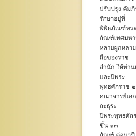
ปรับปรุง คัมภ
รักษาอยู่ที่
พิพิธภัณฑ์พร
กัณฑ์เทศมห
หลายผูกหลายฉบ
ถือของราช
สำนัก ให้ท่า
และปีพระ
พุทธศักราช ๒
คณาจารย์เอก
ถะธุระ
ปีพระพุทธศัก
ขึ้น ๑๓
กัณฑ์ ต่อมาป