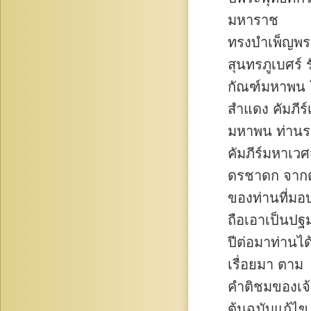
มหาราช
ทรงบำเพ็ญพร
สุนทรภูเบศร์ ร
กัณฑ์มหาพน โ
สำแดง คัมภีร
มหาพน ท่านร
คัมภีร์มหาเวศ
ดรชาดก จากต้
ของท่านที่มอ
ถือเอาเป็นปฐ
ปีต่อมาท่านไ
เรื่อยมา ตาม
คำติชมของเจ้า
ต้นฉบับแก้ไข