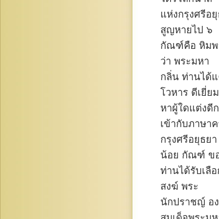
แห่งกรุงศรีอ
สูญหายไป ๖
กัณฑ์คือ หิม
ว่า พระมหา
กลิ่น ท่านได
โวหาร ดีเยี่ย
หาผู้ใดแต่งดี
เข้ากับภาษาคร
กรุงศรีอยุธยา
น้อย กัณฑ์ ข
ท่านได้รับเลือ
สงฆ์ พระ
นักปราชญ์ องค
สมเด็จพระมหา