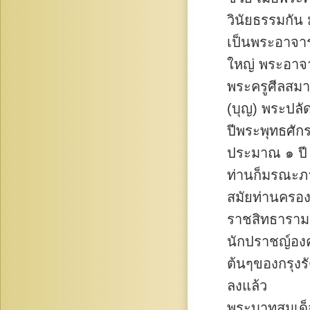
วินัยธรรมกัน
เป็นพระอาจาร
ใหญ่ พระอาจารย
พระครูศีลสมา
(บุญ) พระปลั
ปีพระพุทธศั
ประมาณ ๑ ปี
ท่านก็มรณะภา
สมัยท่านครอง
ราชสิทธาราม ท
นักปราชญ์องค
ต้นๆของกรุงร
ลงแล้ว
พระบาทสมเด็จพ