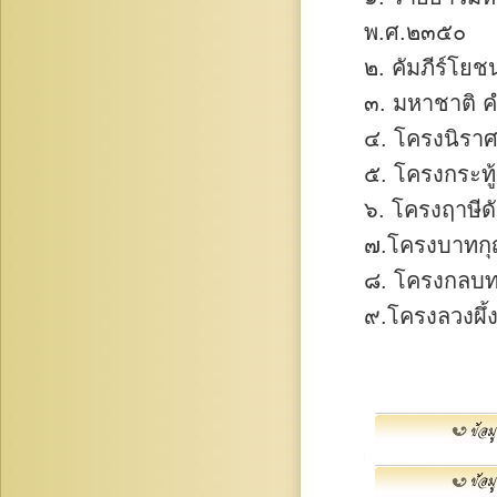
พ.ศ.๒๓๕๐
๒. คัมภีร์โย
๓. มหาชาติ 
๔. โครงนิรา
๕. โครงกระทู้
๖. โครงฤาษีด
๗.โครงบาทก
๘. โครงกลบ
๙.โครงลวงผึ้