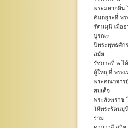
พระมหากลิ่น
คันถธุระที่ พร
รัตนมุนี เมื่อ
บูรณะ
ปีพระพุทธศัก
สมัย
รัชกาลที่ ๒ 
ผู้ใหญ่ที่ พระ
พระคณาจารย์เ
สมเด็จ
พระสังฆราช ไ
ให้พระรัตนมุ
ราม
คามวาสี สถิ