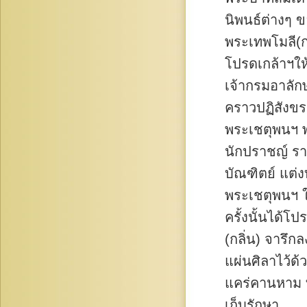
นิพนธ์ต่างๆ 
พระเทพโมลี(ก
โปรดเกล้าฯให
เจ้ากรมอาลักษ
คราวปฏิสังขร
พระเชตุพนฯ พ
นักปราชญ์ ร
บัณฑิตย์ แต่ง
พระเชตุพนฯ 
ครั้งนั้นได้
(กลิ่น) จารึกล
แผ่นศิลาไว้ด้
แคร่คานหาม ที
เก็บรักษา