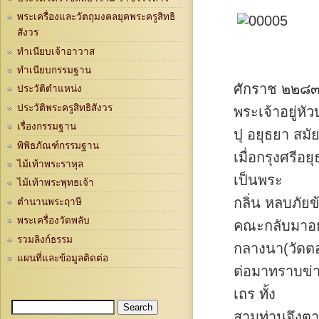
พระเครื่องและวัตถุมงคลยุคพระครูสิทธิ
สังวร
ทำเนียบเจ้าอาวาส
ทำเนียบกรรมฐาน
ศักราช ๒๒๘๓ 
ประวัติตำแหน่ง
ประวัติพระครูสิทธิสังวร
พระเจ้าอยู่ห
เรื่องกรรมฐาน
ปุ อยุธยา สมั
พิพิธภัณฑ์กรรมฐาน
เมื่อกรุงศรีอ
ไม้เท้าพระราหุล
เป็นพระ
ไม้เท้าพระพุทธเจ้า
กลิ่น หลบภัยข
ตำนานพระฤาษี
พระเครื่องวัดพลับ
คณะกลับมาอยู
รวมลิงก์ธรรม
กลางนา(วัดตอ
แผนที่และข้อมูลติดต่อ
ต่อมาทราบข่า
เถร ทั้ง
Search
Search form
สามท่านจึงตา