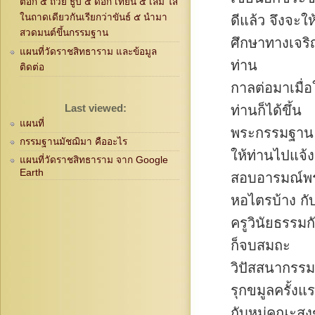
ตอก ๕ ถ้วย ธูป ๕ ดอก เทียน ๕ เล่ม ใส่
ในถาดเดียวกันเรียกว่าขันธ์ ๕ นำมา
ดีแล้ว จึงจะใ
สวดมนต์ขึ้นกรรมฐาน
ศึกษาทางเจร
แผนที่วัดราชสิทธาราม และข้อมูล
ท่าน
ติดต่อ
กาลต่อมาเมื่
Last viewed:
ท่านก็ได้ขึ้น
แผนที่
พระกรรมฐาน 
กรรมฐานมัชฌิมา คืออะไร
ให้ท่านไปแจ้ง
แผนที่วัดราชสิทธาราม จาก Google
Earth
สอบอารมณ์พระ
หอไตรบ้าง กั
ครูวินัยธรรม
ก็จบสมถะ
วิปัสสนากรรม
รุกขมูลครั้งแ
กับหมู่คณะสงฆ