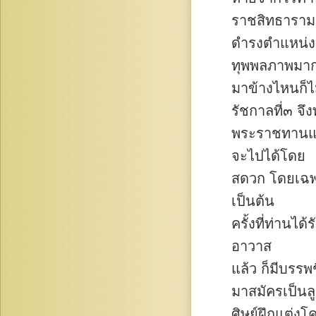
ราชสิทธาราม
ดำรงตำแหน่งเ
ทุพพลภาพมาก
มาข้างไหนก็ไม
รัชกาลที่๓ จึ
พระราชทานแค
จะไปได้โดย
สดวก โดยเฉพ
เป็นต้น
ครั้งที่ท่านได
อาวาส
แล้ว ก็มีบรรพ
มาสมัครเป็นล
ศิษย์ฝึกแต่งโ