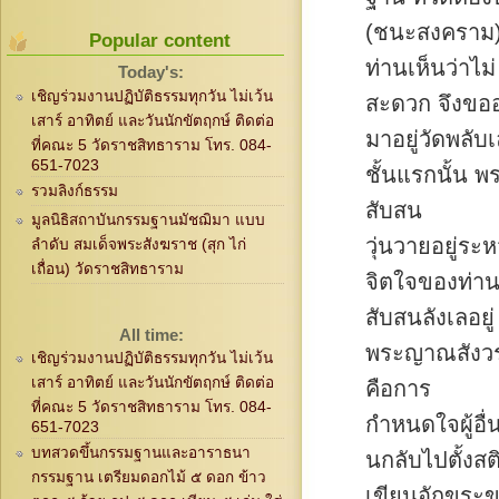
(ชนะสงคราม) 
Popular content
ท่านเห็นว่าไม่
Today's:
เชิญร่วมงานปฏิบัติธรรมทุกวัน ไม่เว้น
สะดวก จึงขอ
เสาร์ อาทิตย์ และวันนักขัตฤกษ์ ติดต่อ
มาอยู่วัดพลับ
ที่คณะ 5 วัดราชสิทธาราม โทร. 084-
651-7023
ชั้นแรกนั้น พ
รวมลิงก์ธรรม
สับสน
มูลนิธิสถาบันกรรมฐานมัชฌิมา แบบ
วุ่นวายอยู่ระ
ลำดับ สมเด็จพระสังฆราช (สุก ไก่
เถื่อน) วัดราชสิทธาราม
จิตใจของท่าน
สับสนลังเลอยู่
All time:
พระญาณสังวร
เชิญร่วมงานปฏิบัติธรรมทุกวัน ไม่เว้น
เสาร์ อาทิตย์ และวันนักขัตฤกษ์ ติดต่อ
คือการ
ที่คณะ 5 วัดราชสิทธาราม โทร. 084-
กำหนดใจผู้อื่
651-7023
บทสวดขึ้นกรรมฐานและอาราธนา
นกลับไปตั้งสต
กรรมฐาน เตรียมดอกไม้ ๕ ดอก ข้าว
เขียนอักขระข