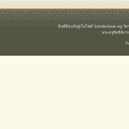
ยินดีต้อนรับสู่เว็บไซต์ Somdechsuk.org ว
พระครูสิทธิสั
P