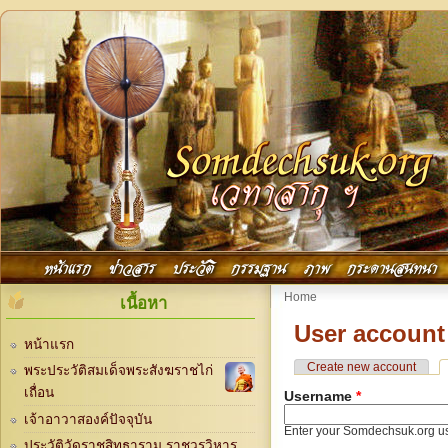
Skip to main content
Main menu
หน้าแรก
ข่าวสาร
ประวัติ
กรรมฐาน
ภาพ
กระดานสนทนา
You are here
Home
เนื้อหา
User account
หน้าแรก
Primary tabs
Create new account
พระประวัติสมเด็จพระสังฆราชไก่
เถื่อน
Username
*
เจ้าอาวาสองค์ปัจจุบัน
Enter your Somdechsuk.org u
ประวัติวัดราชสิทธาราม ราชวรวิหาร