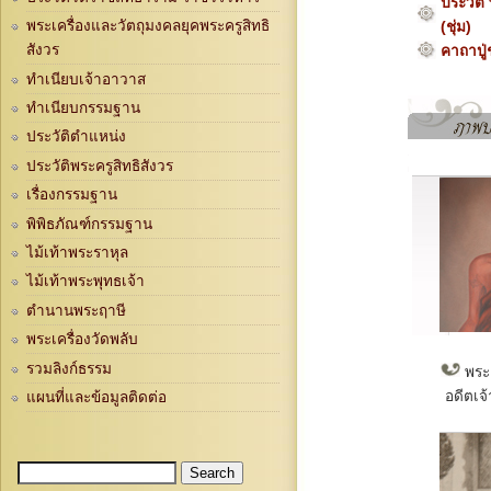
ประวัติ
พระเครื่องและวัตถุมงคลยุคพระครูสิทธิ
(ชุ่ม)
สังวร
คาถาปู่ช
ทำเนียบเจ้าอาวาส
ทำเนียบกรรมฐาน
ประวัติตำแหน่ง
ประวัติพระครูสิทธิสังวร
เรื่องกรรมฐาน
พิพิธภัณฑ์กรรมฐาน
ไม้เท้าพระราหุล
ไม้เท้าพระพุทธเจ้า
ตำนานพระฤาษี
พระเครื่องวัดพลับ
รวมลิงก์ธรรม
พระค
อดีตเจ
แผนที่และข้อมูลติดต่อ
Search
Search form