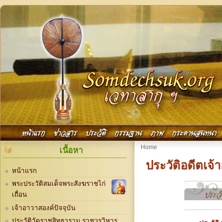
Skip to main content
Main menu
หน้าแรก
ข่าวสาร
ประวัติ
กรรมฐาน
ภาพ
กระดานสนทนา
You are here
Home
เนื้อหา
ประวัติอดีตเจ้
หน้าแรก
พระประวัติสมเด็จพระสังฆราชไก่
เถื่อน
เจ้าอาวาสองค์ปัจจุบัน
ประวัติวัดราชสิทธาราม ราชวรวิหาร