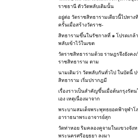
ราชธานี ตัววัดพลับเดิมนั้น
อยู่ต่อ วัดราชสิทธารามเดียวนี้ไปทาง
ครั้นเมื่อสร้างวัดราช
-
สิทธารามขึ้นในรัชกาลที่ ๑ โปรดเกล้า
พลับเข้าไว้ในเขต
วัดราชสิทธารามด้วย ราษฎรจึงยังคงเรี
ราชสิทธาราม ตาม
นามเดิมว่า วัดพลับกันทั่วไป ในบัดนี้ 
สิทธาราม เริ่มปรากฎมี
เรื่องราวเป็นสำคัญขึ้นเมื่อต้นกรุงรัตนโ
เอง เหตุเนื่องมาจาก
พระบามสมเด็จพระพุทธยอดฟ้าจุฬาโ
อาราธนาพระอาจารย์สุก
วัดท่าหอย ริมคลองคูจามในแขวงจังห
พระนครศรีอยุธยา ลงมา