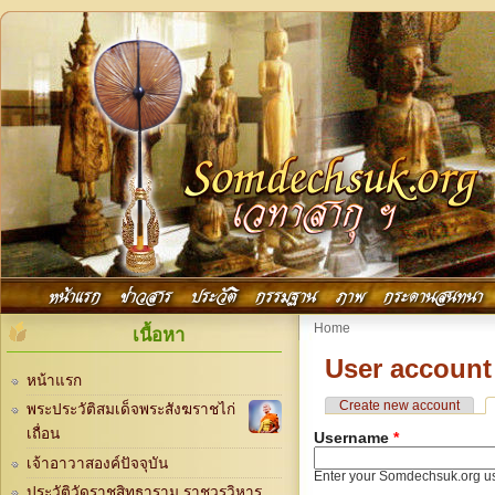
Skip to main content
Main menu
หน้าแรก
ข่าวสาร
ประวัติ
กรรมฐาน
ภาพ
กระดานสนทนา
You are here
Home
เนื้อหา
User account
หน้าแรก
Primary tabs
Create new account
พระประวัติสมเด็จพระสังฆราชไก่
เถื่อน
Username
*
เจ้าอาวาสองค์ปัจจุบัน
Enter your Somdechsuk.org u
ประวัติวัดราชสิทธาราม ราชวรวิหาร