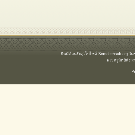
ยินดีต้อนรับสู่เว็บไซต์ Somdechsuk.org ว
พระครูสิทธิสั
P